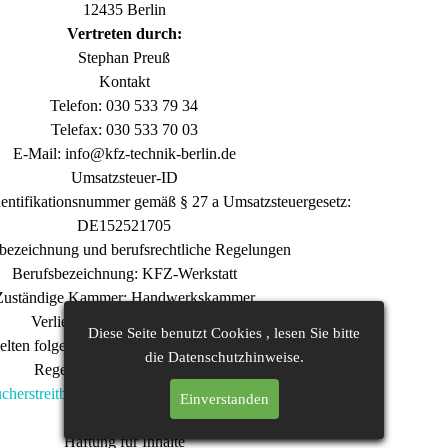
12435 Berlin
Vertreten durch:
Stephan Preuß
Kontakt
Telefon: 030 533 79 34
Telefax: 030 533 70 03
E-Mail: info@kfz-technik-berlin.de
Umsatzsteuer-ID
entifikationsnummer gemäß § 27 a Umsatzsteuergesetz:
DE152521705
bezeichnung und berufsrechtliche Regelungen
Berufsbezeichnung: KFZ-Werkstatt
Zuständige Kammer: Handwerkskammer
Verliehen durch: Deutschland
Diese Seite benutzt Cookies , lesen Sie bitte
elten folgende berufsrechtliche Regelungen:
die Datenschutzhinweise.
Regelungen einsehbar unter:
her­streit­beilegung/Universal­schlichtungs­stelle
Einverstanden
Haftung für Inhalte