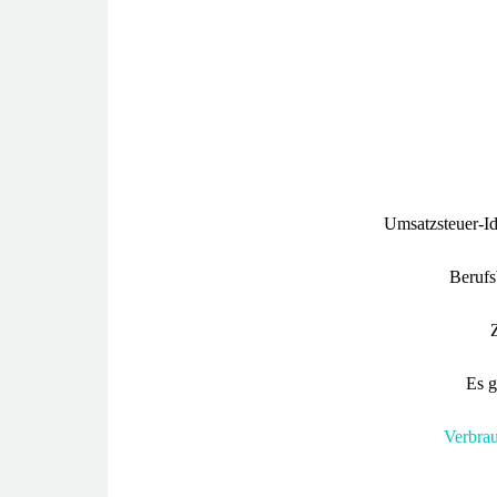
Umsatzsteuer-Id
Berufs
Es g
Verbrauc